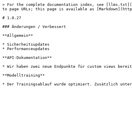
> For the complete documentation index, see [llms.txt](
to page URLs; this page is available as [Markdown](http
# 1.0.27

### Änderungen / Verbessert

**Allgemein**

* Sicherheitsupdates

* Performanceupdates

**API-Dokumentation**

* Wir haben zwei neue Endpunkte für custom views bereit
**Modelltraining**
